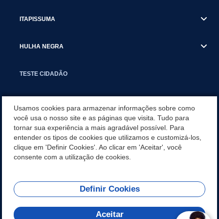
ITAPISSUMA
HULHA NEGRA
TESTE CIDADÃO
DOCUMENTOS
Usamos cookies para armazenar informações sobre como
você usa o nosso site e as páginas que visita. Tudo para
tornar sua experiência a mais agradável possível. Para
BANCO DE IMAGENS
entender os tipos de cookies que utilizamos e customizá-los,
clique em 'Definir Cookies'. Ao clicar em 'Aceitar', você
DIÁRIO OFICIAL
consente com a utilização de cookies.
Definir Cookies
REDES SOCIAIS
Aceitar