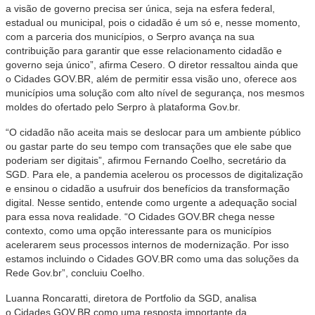
a visão de governo precisa ser única, seja na esfera federal,
estadual ou municipal, pois o cidadão é um só e, nesse momento,
com a parceria dos municípios, o Serpro avança na sua
contribuição para garantir que esse relacionamento cidadão e
governo seja único”, afirma Cesero. O diretor ressaltou ainda que
o
Cidades
GOV.BR, além de permitir essa visão uno, oferece aos
municípios uma solução com alto nível de segurança, nos mesmos
moldes do ofertado pelo Serpro à plataforma Gov.br.
“O cidadão não aceita mais se deslocar para um ambiente público
ou gastar parte do seu tempo com transações que ele sabe que
poderiam ser digitais”, afirmou Fernando Coelho, secretário da
SGD. Para ele, a pandemia acelerou os processos de digitalização
e ensinou o cidadão a usufruir dos benefícios da transformação
digital. Nesse sentido, entende como urgente a adequação social
para essa nova realidade. “O
Cidades
GOV.BR chega nesse
contexto, como uma opção interessante para os municípios
acelerarem seus processos internos de modernização. Por isso
estamos incluindo o
Cidades
GOV.BR como uma das soluções da
Rede Gov.br”, concluiu Coelho.
Luanna Roncaratti, diretora de Portfolio da SGD, analisa
o
Cidades
GOV.BR como uma resposta importante da