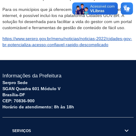
Para os municípios que já oferecem algum tipo de serviço pela
internet, é possível incluí-los na plataforma
Cidades
GOV.BR. A
solução foi desenhada para facilitar a vida do gestor com um portal
customizável e ferramentas de gestão de conteúdo de fácil uso.
https://www.serpro.gov.br/menu/noticias/noticias-2022/cidades-gov-
br-potencializa-acesso-confiavel-rapido-descomplicado
Informações da Prefeitura
Serpro Sede
SGAN Quadra 601 Módulo V
Brasília-DF
CEP: 70836-900
Horário de atendimento: 8h às 18h
SERVIÇOS